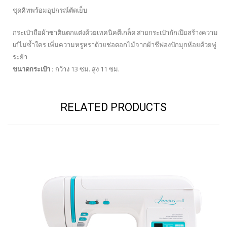
ชุดคิทพร้อมอุปกรณ์ตัดเย็บ
กระเป๋าถือผ้าซาตินตกแต่งด้วยเทคนิคตีเกล็ด สายกระเป๋าถักเปียสร้างความ
เก๋ไม่ซ้ำใคร เพิ่มความหรูหราด้วยช่อดอกไม้จากผ้าชีฟองปักมุกห้อยด้วยพู่
ระย้า
ขนาดกระเป๋า :
กว้าง 13 ซม. สูง 11 ซม.
RELATED PRODUCTS