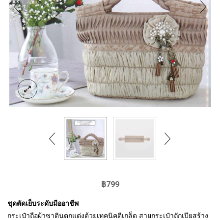
฿
799
ชุดตัดเย็บระดับมืออาชีพ
กระเป๋าถือผ้าซาตินตกแต่งด้วยเทคนิคตีเกล็ด สายกระเป๋าถักเปียสร้าง