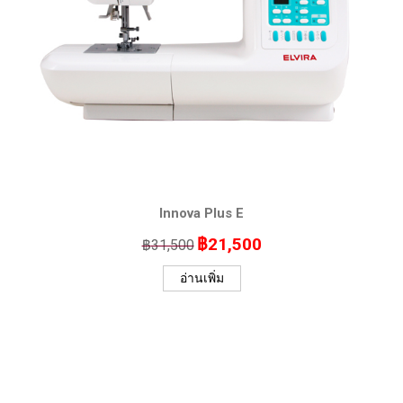
Innova Plus E
฿
21,500
฿
31,500
Original
Current
price
price
อ่านเพิ่ม
was:
is:
฿31,500.
฿21,500.