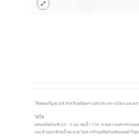
ใช้สเตนรีมูฟเวอร์ สำหรับขจัดคราบสกปรก คราบไคล และคราบไข
วิธีใช้
ผสมผลิตภัณฑ์ 0.5 – 5 มล. ต่อน้ำ 1 กก. ตามความสกปรกของผ
และล้างออกด้วยน้ำสะอาด ไม่ควรป้ายผลิตภัณฑ์ลงบนผ้าโดยตรงเ