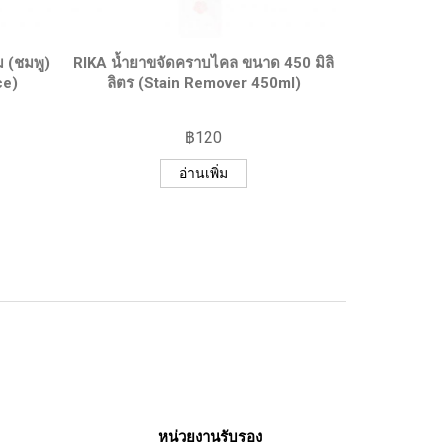
QUICK VIEW
ม (ชมพู)
RIKA น้ำยาขจัดคราบไคล ขนาด 450 มิลิ
ELVIRA ผลิต
ce)
ลิตร (Stain Remover 450ml)
฿
120
อ่านเพิ่ม
หน่วยงานรับรอง