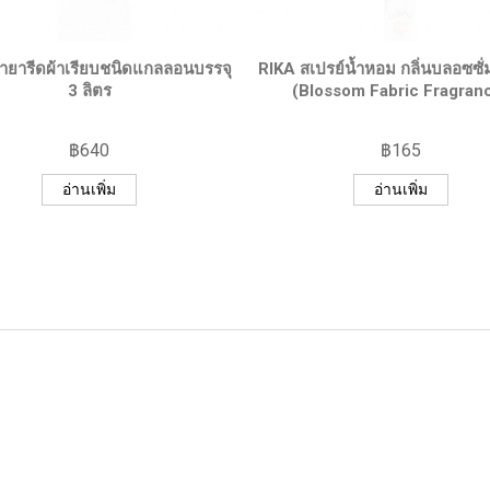
QUICK VIEW
QUICK VIEW
้ำยารีดผ้าเรียบชนิดแกลลอนบรรจุ
RIKA สเปรย์น้ำหอม กลิ่นบลอซซั่
3 ลิตร
(Blossom Fabric Fragran
฿
640
฿
165
อ่านเพิ่ม
อ่านเพิ่ม