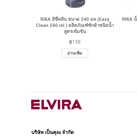
QUICK VIEW
RIKA อีซี่คลีน ขนาด 240 มล (Eazy
RIKA น
Clean 240 ml.) ผลิตภัณฑ์ซักผ้าชนิดน้ำ
สูตรเข้มข้น
฿
110
อ่านเพิ่ม
บริษัท เป็นคุณ จำกัด