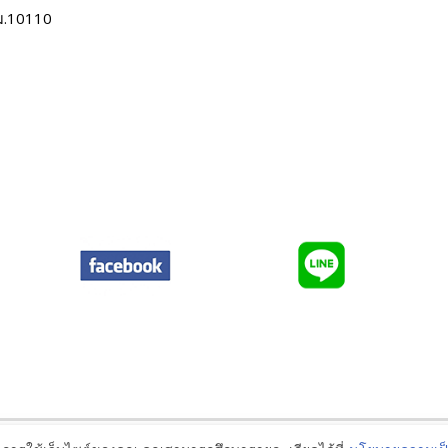
ม.10110
Policies