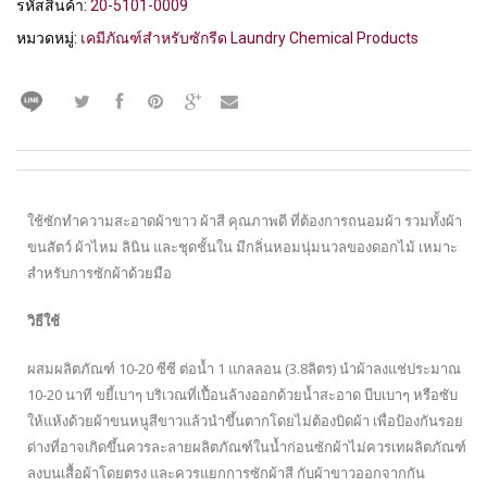
รหัสสินค้า:
20-5101-0009
หมวดหมู่:
เคมีภัณฑ์สำหรับซักรีด Laundry Chemical Products
ใช้ซักทำความสะอาดผ้าขาว ผ้าสี คุณภาพดี ที่ต้องการถนอมผ้า รวมทั้งผ้า
ขนสัตว์ ผ้าไหม ลินิน และชุดชั้นใน มีกลิ่นหอมนุ่มนวลของดอกไม้ เหมาะ
สำหรับการซักผ้าด้วยมือ
วิธีใช้
ผสมผลิตภัณฑ์ 10-20 ซีซี ต่อน้ำ 1 แกลลอน (3.8ลิตร) นำผ้าลงแช่ประมาณ
10-20 นาที ขยี้เบาๆ บริเวณที่เปื้อนล้างออกด้วยน้ำสะอาด บีบเบาๆ หรือซับ
ให้แห้งด้วยผ้าขนหนูสีขาวแล้วนำขึ้นตากโดยไม่ต้องบิดผ้า เพื่อป้องกันรอย
ด่างที่อาจเกิดขึ้นควรละลายผลิตภัณฑ์ในน้ำก่อนซักผ้าไม่ควรเทผลิตภัณฑ์
ลงบนเสื้อผ้าโดยตรง และควรแยกการซักผ้าสี กับผ้าขาวออกจากกัน