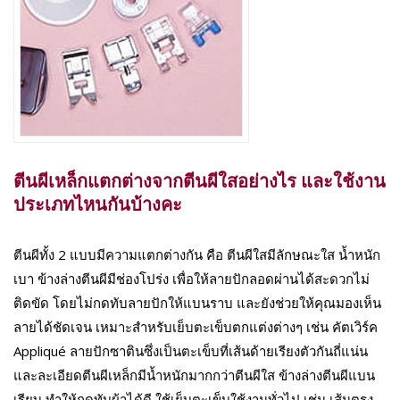
ตีนผีเหล็กแตกต่างจากตีนผีใสอย่างไร และใช้งาน
ประเภทไหนกันบ้างคะ
ตีนผีทั้ง 2 แบบมีความแตกต่างกัน คือ ตีนผีใสมีลักษณะใส น้ำหนัก
เบา ข้างล่างตีนผีมีช่องโปร่ง เพื่อให้ลายปักลอดผ่านได้สะดวกไม่
ติดขัด โดยไม่กดทับลายปักให้แบนราบ และยังช่วยให้คุณมองเห็น
ลายได้ชัดเจน เหมาะสำหรับเย็บตะเข็บตกแต่งต่างๆ เช่น คัตเวิร์ค
Appliqué ลายปักซาตินซึ่งเป็นตะเข็บที่เส้นด้ายเรียงตัวกันถี่แน่น
และละเอียดตีนผีเหล็กมีน้ำหนักมากกว่าตีนผีใส ข้างล่างตีนผีแบน
เรียบ ทำให้กดทับผ้าได้ดี ใช้เย็บตะเข็บใช้งานทั่วไป เช่น เส้นตรง