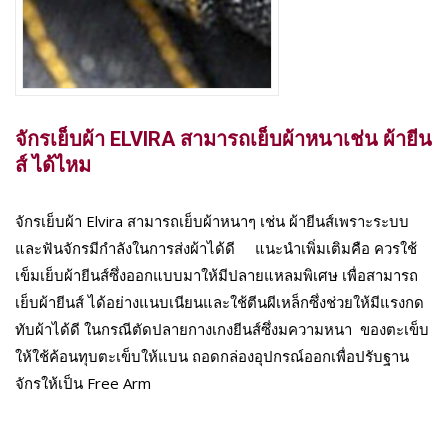
จักรเย็บผ้า ELVIRA สามารถเย็บผ้าหนาเช่น ผ้ายีน
ส์ ได้ไหม
จักรเย็บผ้า Elvira สามารถเย็บผ้าหนาๆ เช่น ผ้ายีนส์เพราะระบบ
และฟันจักรมีกำลังในการส่งผ้าได้ดี แนะนำเพิ่มเติมคือ ควรใช้
เข็มเย็บผ้ายีนส์ซึ่งออกแบบมาให้มีปลายแหลมพิเศษ เพื่อสามารถ
เย็บผ้ายีนส์ ได้อย่างแนบเนียนและใช้ตีนผีเหล็กซึ่งช่วยให้มีแรงกด
ทับผ้าได้ดี ในกรณีตัดปลายกางเกงยีนส์ซึ่งมความหนา ของตะเข็บ
ให้ใช้ค้อนทุบตะเข็บให้แบน ถอดกล่องอุปกรณ์ออกเพื่อปรับฐาน
จักรให้เป็น Free Arm