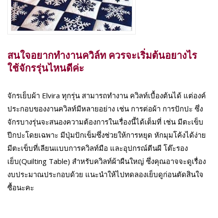
สนใจอยากทำงานควิล์ท ควรจะเริ่มต้นอยางไร
ใช้จักรรุ่นไหนดีค่ะ
จักรเย็บผ้า Elvira ทุกรุ่น สามารถทำงาน ควิลท์เบื้องต้นได้ แต่องค์
ประกอบของงานควิลท์มีหลายอย่าง เช่น การต่อผ้า การปักปะ ซึ่ง
จักรบางรุ่นจะสนองความต้องการในเรื่องนี้ได้เต็มที่ เช่น มีตะเข็บ
ปีกปะโดยเฉพาะ มีปุ่มปักเข็มซึ่งช่วยให้การหยุด หักมุมโค้งได้ง่าย
มีตะเข็บที่เลียนแบบการควิลท์มือ และอุปกรณ์ตีนผี โต๊ะรอง
เย็บ(Quilting Table) สำหรับควิลท์ผ้าผืนใหญ่ ซึ่งคุณอาจจะดูเรื่อง
งบประมาณประกอบด้วย แนะนำให้ไปทดลองเย็บดูก่อนตัดสินใจ
ซื้อนะคะ