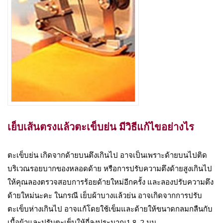
เย็บเส้นตรงแล้วตะเข็บย่น มีวิธีแก้ไขอย่างไร
ตะเข็บย่น เกิดจากด้ายบนตึงเกินไป อาจเป็นเพราะด้ายบนไปติด
บริเวณรอยบากของหลอดด้าย หรือการปรับความตึงด้ายสูงเกินไป
ให้คุณลองตรวจสอบการร้อยด้ายใหม่อีกครั้ง และลองปรับความตึง
ด้ายใหม่นะคะ ในกรณี เย็บผ้าบางแล้วย่น อาจเกิดจากการปรับ
ตะเข็บห่างเกินไป อาจแก้โดยใช้เข็มและด้ายให้ขนาดกลมกลืนกับ
เนื้อผ้าและปรับตะเข็บให้ถี่ลงประมาณ1.8-2 มม.