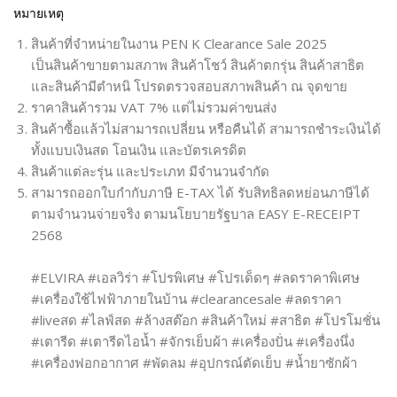
หมายเหตุ
สินค้าที่จำหน่ายในงาน PEN K Clearance Sale 2025
เป็นสินค้าขายตามสภาพ สินค้าโชว์ สินค้าตกรุ่น สินค้าสาธิต
และสินค้ามีตำหนิ โปรดตรวจสอบสภาพสินค้า ณ จุดขาย
ราคาสินค้ารวม VAT 7% แต่ไม่รวมค่าขนส่ง
สินค้าซื้อแล้วไม่สามารถเปลี่ยน หรือคืนได้ สามารถชำระเงินได้
ทั้งแบบเงินสด โอนเงิน และบัตรเครดิต
สินค้าแต่ละรุ่น และประเภท มีจำนวนจำกัด
สามารถออกใบกำกับภาษี E-TAX ได้ รับสิทธิลดหย่อนภาษีได้
ตามจำนวนจ่ายจริง ตามนโยบายรัฐบาล EASY E-RECEIPT
2568
#ELVIRA #เอลวิร่า #โปรพิเศษ #โปรเด็ดๆ #ลดราคาพิเศษ
#เครื่องใช้ไฟฟ้าภายในบ้าน #clearancesale #ลดราคา
#liveสด #ไลฟ์สด #ล้างสต๊อก #สินค้าใหม่ #สาธิต #โปรโมชั่น
#เตารีด #เตารีดไอน้ำ #จักรเย็บผ้า #เครื่องปั่น #เครื่องนึ่ง
#เครื่องฟอกอากาศ #พัดลม #อุปกรณ์ตัดเย็บ #น้ำยาซักผ้า