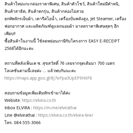
สินค้าใหม่แกะกล่องราคาพิเศษ, สินค้าตัวโชว์, สินค้าใหม่มีตำหนิ,
สินค้าสาธิต, สินค้าตกรุ่น, สินค้ากล่องไม่สวย
ยกทัพจักรเย็บผ้า, เตารีดไอน้ำ, เครื่องปั่นพลังสูง, Jet Steamer, เครื่อง
ฟอกอากาศ และผลิตภัณฑ์ดูแลถนอมผ้า มาลดราคาพิเศษสุดๆ อีก
เพียบ!!
ซื้อสินค้าในงานนี้ ใช้ลดหย่อนภาษีกับโครงการ EASY E-RECEIPT
2568ได้อีกนะคะ
สถานที่คลังเพ็นเค ซ. สุขสวัสดิ์ 76 เลยจากจุดเดิมมา 700 เมตร
โลเคชั่นตามนี้เลยค่ะ … แล้วพบกันนะคะ
https://maps.app.goo.gl/8j7ePpa3UpEP9HXF6
สอบถามข้อมูลเพิ่มเติมทักเข้ามาได้ค่ะ
Website:
https://elvira.co.th
Inbox ELVIRA :
https://m.me/elvirathai
Line @elvirathai :
https://elvira.co.th/elvira-line/
โทร. 084-555-3066