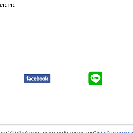
ม.10110
Policies