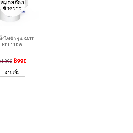
น้ำไฟฟ้า รุ่น KATE-
KPL110W
฿
990
฿
1,390
Original
Current
price
price
อ่านเพิ่ม
was:
is:
฿1,390.
฿990.