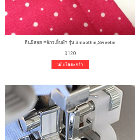
ตีนผีสอย #จักรเย็บผ้า รุ่น Smoothie,Sweetie
฿
120
หยิบใส่ตะกร้า