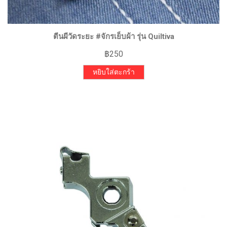
ตีนผีวัดระยะ #จักรเย็บผ้า รุ่น Quiltiva
฿
250
หยิบใส่ตะกร้า