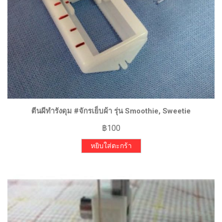
ตีนผีทำรังดุม #จักรเย็บผ้า รุ่น Smoothie, Sweetie
฿
100
หยิบใส่ตะกร้า