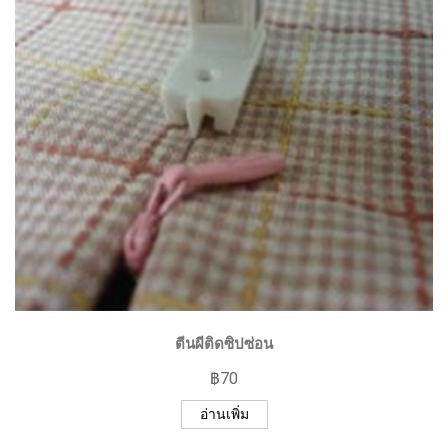
ตีนผีติดซิปซ่อน
฿
70
อ่านเพิ่ม