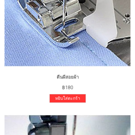
ตีนผีสอยผ้า
฿
180
หยิบใส่ตะกร้า