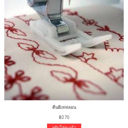
ตีนผีเทฟลอน
฿
270
หยิบใส่ตะกร้า