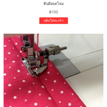
ตีนผีสอดไหม
฿
100
หยิบใส่ตะกร้า