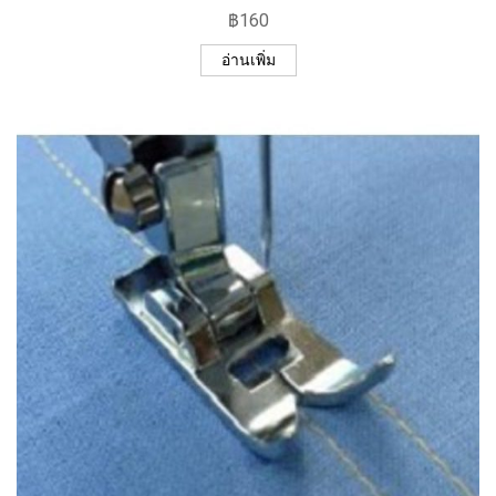
฿
160
อ่านเพิ่ม