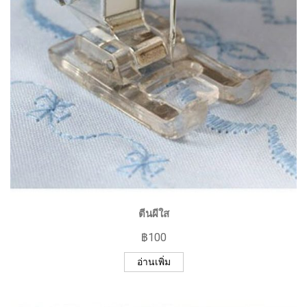
ตีนผีใส
฿
100
อ่านเพิ่ม