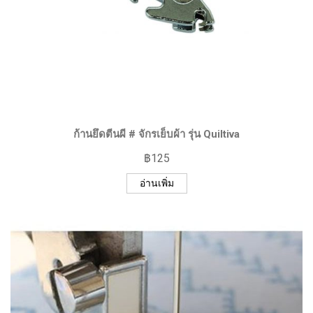
ก้านยึดตีนผี # จักรเย็บผ้า รุ่น Quiltiva
฿
125
อ่านเพิ่ม