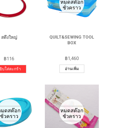
QUILT&SEWING TOOL
สดึงใหญ่
BOX
฿
1,460
฿
116
อ่านเพิ่ม
ยิบใส่ตะกร้า