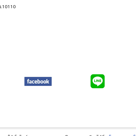
ม.10110
Policies