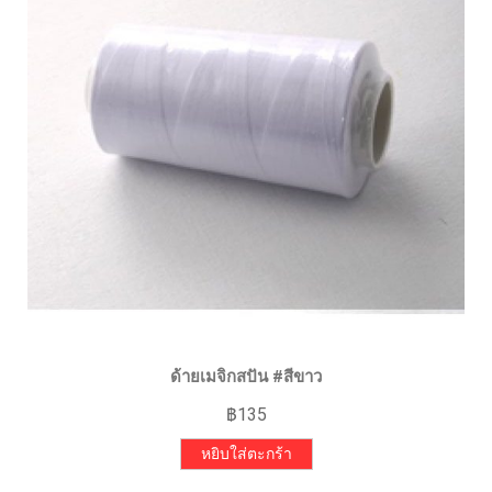
ด้ายเมจิกสปัน #สีขาว
฿
135
หยิบใส่ตะกร้า