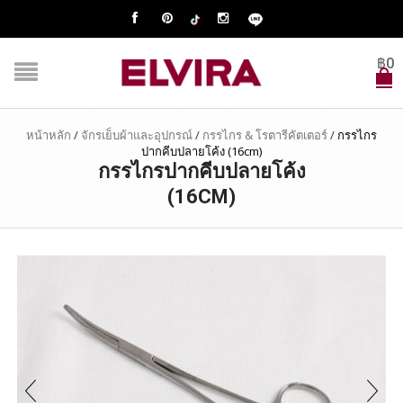
฿
0
หน้าหลัก
/
จักรเย็บผ้าและอุปกรณ์
/
กรรไกร & โรตารีคัตเตอร์
/
กรรไกร
ปากคีบปลายโค้ง (16cm)
กรรไกรปากคีบปลายโค้ง
(16CM)