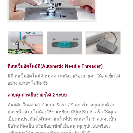
ที่สนเข็มอัตโนมัติ(Automatic Needle Threader)
มีที่สนเข็มอัตโนมัติ หมดความกังวลเรื่องสายตา ให้สนเข็มได้
อย่างสบายๆ ไม่ติดขัด
ควบคุมการเย็บง่ายๆได้ 2 ระบบ
ทันสมัย ใหม่ล่าสุดด้วยปุ่ม Start / Stop เริ่ม-หยุดเย็บด้วย
ปลายนิ้ว แบบไม่ต้องใช้ขาเหยียบ มีปุ่มปรับ ช้า-เร็ว ให้คุณ
เย็บงานประณีตได้ในความเร็วที่ปรารถนา ไม่ว่าคุณจะเป็น
มือใหม่หัดเย็บ หรือมืออาชีพก็เย็บสนุกทุกรูปแบบหรือจะ
เปลี่ยนมาใช้ระบบขาเหยียบแบบดั้งเดิม ก็ได้