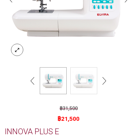
฿
31,500
Original
Current
฿
21,500
price
price
INNOVA PLUS E
was:
is: