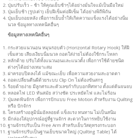
ปุ่มปรับเร็ว – ช้า ให้คุณเย็บช้าๆได้อย่างมั่นใจแม้เป็นมือใหม่
ปุ่มเย็บช้า (รูปเต่า) เย็บฝีเข็มต่อฝีเข็ม ได้อย่างพิถีพิถัน
ปุ่มเย็บถอยหลัง เพื่อการเย็บย้ำให้เกิดความแข็งแรงได้อย่างนิ่ม
นวล ข้อมูลทางเทคนิคอื่นๆ
ข้อมูลทางเทคนิคอื่นๆ
กระสวยแนวนอน หมุนรอบตัว (Horizontal Rotary Hook) ให้ฝี
เข็มสวย เสียงเงียบนิ่มนวล ถอดใส่ง่ายไม่ต้องใช้กระโหลก
หลักด้าย ปรับได้ทั้งแนวนอนและแนวตั้ง เพื่อการใช้ด้ายชนิด
ต่างๆได้อย่างเหมาะสม
ฝาครอบปิดลงได้ แม้ขณะเย็บ เพื่อความสวยงามสะอาดตา
ถอดเปลี่ยนตีนผีด้วยระบบ Clip On ไม่ต้องขันสกรู
ร้อยด้ายง่าย มีลูกศรและตัวเลขกำกับบอกทิศทาง ตั้งแต่ต้นจนจบ
หลอดไฟ LED ทันสมัย สว่างชัด ประหยัดไฟ และไม่ร้อน
ปุ่มลดฟันจักร เพื่อการปักแบบ Free Motion สำหรับงาน Quilting
หรือ ปักจักร
โครงสร้างอลูมินั่มอัลลอยด์ แข็งแรง ทนทาน ไม่เป็นสนิม
มีกล่องใส่อุปกรณ์อยู่ที่ฐานจักร สะดวกในการหยิบใช้งาน
ฐานจักรปรับเป็น Free Arm สำหรับเย็บวัสดุทรงกระบอก
ฐานจักรปรับเป็นฐานเย็บขนาดใหญ่ (Quilting Table) ได้