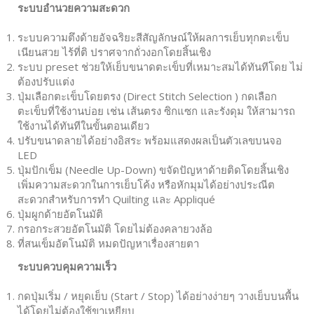
ระบบอำนวยความสะดวก
ระบบความตึงด้ายอัจฉริยะสีสัญลักษณ์ให้ผลการเย็บทุกตะเข็บ
เนียนสวย ไร้ที่ติ ปราศจากถั่วงอกโดยสิ้นเชิง
ระบบ preset ช่วยให้เย็บขนาดตะเข็บที่เหมาะสมได้ทันทีโดย ไม่
ต้องปรับแต่ง
ปุ่มเลือกตะเข็บโดยตรง (Direct Stitch Selection ) กดเลือก
ตะเข็บที่ใช้งานบ่อย เช่น เส้นตรง ซิกแซก และรังดุม ให้สามารถ
ใช้งานได้ทันทีในขั้นตอนเดียว
ปรับขนาดลายได้อย่างอิสระ พร้อมแสดงผลเป็นตัวเลขบนจอ
LED
ปุ่มปักเข็ม (Needle Up-Down) ขจัดปัญหาด้ายติดโดยสิ้นเชิง
เพิ่มความสะดวกในการเย็บโค้ง หรือหักมุมได้อย่างประณีต
สะดวกสำหรับการทำ Quilting และ Appliqué
ปุ่มผูกด้ายอัตโนมัติ
กรอกระสวยอัตโนมัติ โดยไม่ต้องคลายวงล้อ
ที่สนเข็มอัตโนมัติ หมดปัญหาเรื่องสายตา
ระบบควบคุมความเร็ว
กดปุ่มเริ่ม / หยุดเย็บ (Start / Stop) ได้อย่างง่ายๆ วางเย็บบนพื้น
ได้โดยไม่ต้องใช้ขาเหยียบ