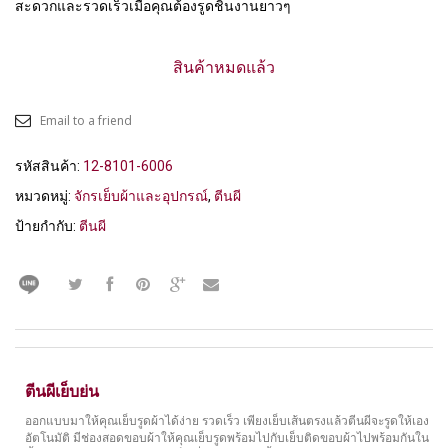
สะดวกและรวดเร็วเมื่อคุณต้องรูดชิ้นงานยาวๆ
สินค้าหมดแล้ว
Email to a friend
รหัสสินค้า:
12-8101-6006
หมวดหมู่:
จักรเย็บผ้าและอุปกรณ์
,
ตีนผี
ป้ายกำกับ:
ตีนผี
ตีนผีเย็บย่น
ออกแบบมาให้คุณเย็บรูดผ้าได้ง่าย รวดเร็ว เพียงเย็บเส้นตรงแล้วตีนผีจะรูดให้เอง
อัตโนมัติ มีช่องสอดขอบผ้าให้คุณเย็บรูดพร้อมไปกับเย็บติดขอบผ้าไปพร้อมกันใน