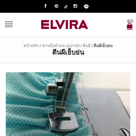
฿
0
หน้าหลัก
/
จักรเย็บผ้าและอุปกรณ์
/
ตีนผี
/
ตีนผีเย็บย่น
ตีนผีเย็บย่น