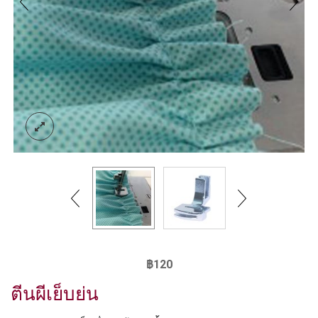
฿
120
ตีนผีเย็บย่น