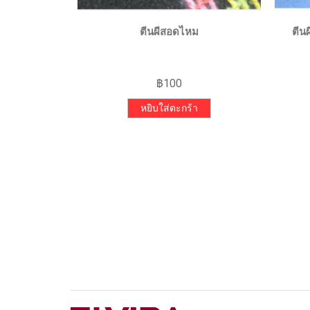
QUICK VIEW
ตีนผีสอดไหม
ตีนผ
฿
100
หยิบใส่ตะกร้า