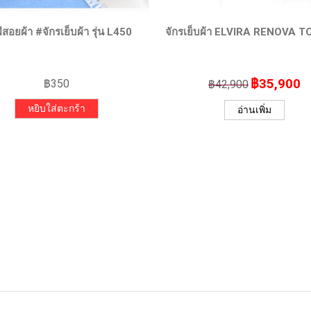
QUICK VIEW
QUICK VIEW
ีสอยผ้า #จักรเย็บผ้า รุ่น L450
จักรเย็บผ้า ELVIRA RENOVA 
฿
35,900
฿
350
฿
42,900
Original
Cu
price
pr
หยิบใส่ตะกร้า
อ่านเพิ่ม
was:
is:
฿42,900.
฿3