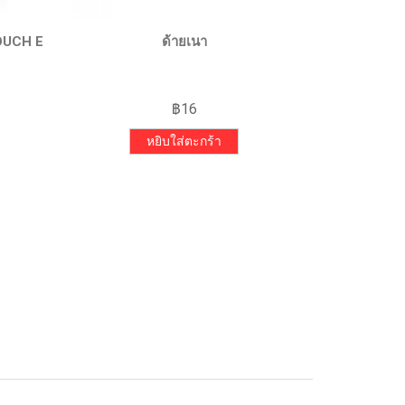
QUICK VIEW
TOUCH E
ด้ายเนา
ด้าย
฿
16
rrent
ice
หยิบใส่ตะกร้า
5,900.