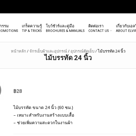
จกรรม
เกร็ดความรู้
โบว์ชัวร์และคู่มือ
ติดต่อเรา
เกี่ยวกับเอลว
PROMOTIONS
TIP & TRICKS
BROCHURES & MANUALS
CONTACT US
ABOUT ELVI
หน้าหลัก
/
จักรเย็บผ้าและอุปกรณ์
/
อุปกรณ์ตัดเย็บ
/
ไม้บรรทัด 24 นิ้ว
ไม้บรรทัด 24 นิ้ว
฿
28
ไม้บรรทัด ขนาด 24 นิ้ว (60 ซม.)
– เหมาะสำหรับงานสร้างแบบเสื้อ
– ช่วยเพิ่มความสะดวกในงานผ้า