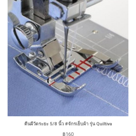
ตีนผีวัดระยะ 5/8 นิ้ว #จักรเย็บผ้า รุ่น Quiltiva
฿
160