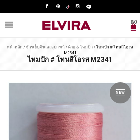
฿
0
หน้าหลัก
/
จักรเย็บผ้าและอุปกรณ์
/
ด้าย & ไหมปัก
/
ไหมปัก # โทนสีโอรส
M2341
ไหมปัก # โทนสีโอรส M2341
NEW