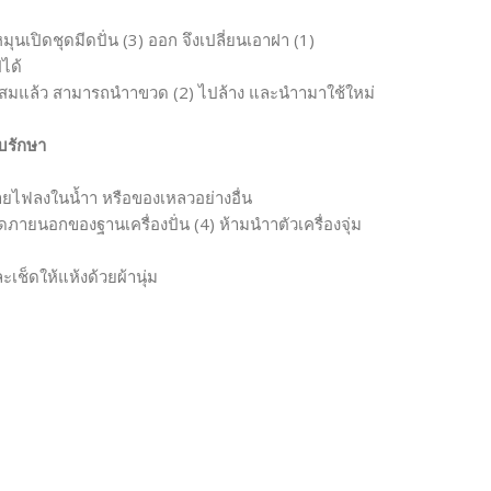
มุนเปิดชุดมีดปั่น (3) ออก จึงเปลี่ยนเอาฝา (1)
ได้
มที่ผสมแล้ว สามารถนำาขวด (2) ไปล้าง และนำามาใช้ใหม่
บรักษา
ายไฟลงในน้ำา หรือของเหลวอย่างอื่น
ดภายนอกของฐานเครื่องปั่น (4) ห้ามนำาตัวเครื่องจุ่ม
เช็ดให้แห้งด้วยผ้านุ่ม