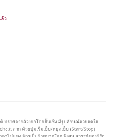
ล้ว
ติ ปราศจากถั่วงอกโดยสิ้นเชิง มีรูปลักษณ์สวยสดใส
ย่างสะดวก ด้วยปุ่มเริ่มเย็บ/หยุดเย็บ (Start/Stop)
นราคาไม่แพง จักรเย็บผ้าขนาดใหญ่พิเศษ สวรรค์ของผู้รัก