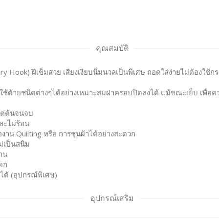
คุณสมบัติ
ook) ฝีเข็มสวย เสียงเงียบนิ่มนวลเป็นพิเศษ ถอดใส่ง่ายไม่ต้องใช้
การใช้ด้ายชนิดต่างๆได้อย่างเหมาะสมฝาครอบปิดลงได้ แม้ขณะเย็บ เพื
แต่ต้นจนจบ
ละไม่ร้อน
่องาน Quilting หรือ การชุนผ้าได้อย่างสะดวก
่เป็นสนิม
งาน
บอก
ได้ (อุปกรณ์พิเศษ)
อุปกรณ์เสริม