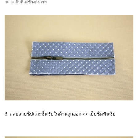
กลาง เย็บทีละข้างดังภาพ
6. ตลบสาบซิปและชิ้นซับในด้านถูกออก >> เย็บชิดฟันซิป