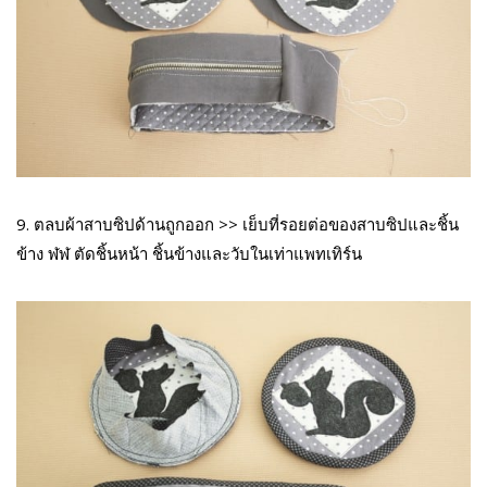
9. ตลบผ้าสาบซิปด้านถูกออก >> เย็บที่รอยต่อของสาบซิปและชิ้น
ข้าง ฬฬ ตัดชิ้นหน้า ชิ้นข้างและวับในเท่าแพทเทิร์น