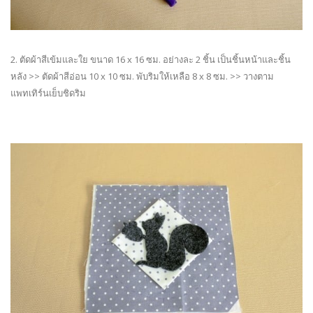
2. ตัดผ้าสีเข้มและใย ขนาด 16 x 16 ซม. อย่างละ 2 ชิ้น เป็นชิ้นหน้าและชิ้น
หลัง >> ตัดผ้าสีอ่อน 10 x 10 ซม. พับริมให้เหลือ 8 x 8 ซม. >> วางตาม
แพทเทิร์นเย็บชิดริม